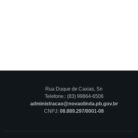
Rua Duque de Caxias, Sn
Telefone.: (83) 99864-6506
administracao@novaolinda.pb.gov.br
CNPJ:
08.889.297/0001-08