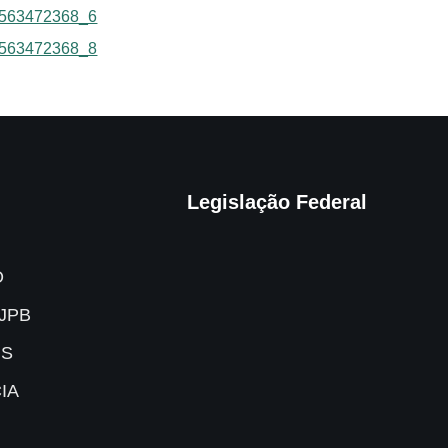
Legislação Federal
O
JPB
IS
IA