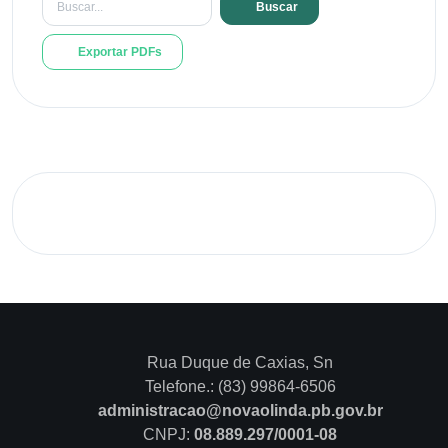
Buscar
Exportar PDFs
Rua Duque de Caxias, Sn
Telefone.: (83) 99864-6506
administracao@novaolinda.pb.gov.br
CNPJ:
08.889.297/0001-08