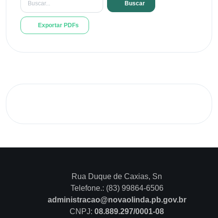
Buscar
Exportar PDFs
Rua Duque de Caxias, Sn
Telefone.: (83) 99864-6506
administracao@novaolinda.pb.gov.br
CNPJ:
08.889.297/0001-08