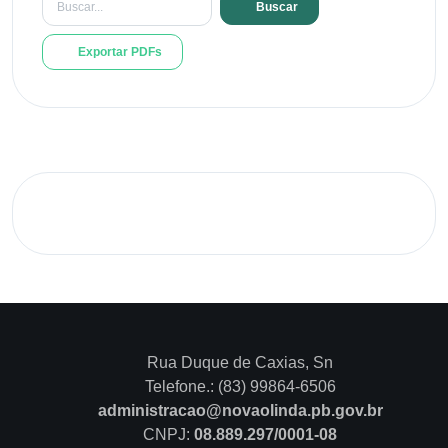
Buscar
Exportar PDFs
Rua Duque de Caxias, Sn
Telefone.: (83) 99864-6506
administracao@novaolinda.pb.gov.br
CNPJ:
08.889.297/0001-08