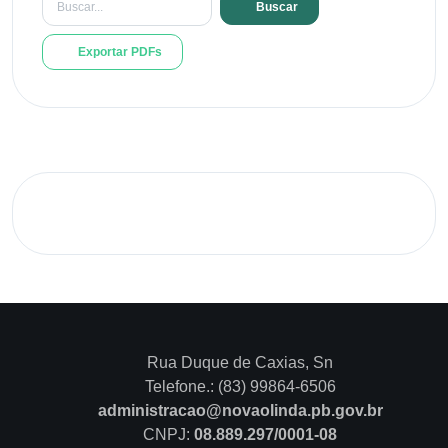
Buscar
Exportar PDFs
Rua Duque de Caxias, Sn
Telefone.: (83) 99864-6506
administracao@novaolinda.pb.gov.br
CNPJ:
08.889.297/0001-08