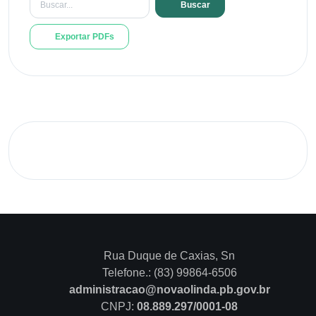
Buscar
Exportar PDFs
Rua Duque de Caxias, Sn
Telefone.: (83) 99864-6506
administracao@novaolinda.pb.gov.br
CNPJ:
08.889.297/0001-08